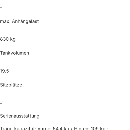
–
max. Anhängelast
830 kg
Tankvolumen
19.5 l
Sitzplätze
–
Serienausstattung
Trägerkapazität: Vorne: 54,4 kg / Hinten: 109 kg ·