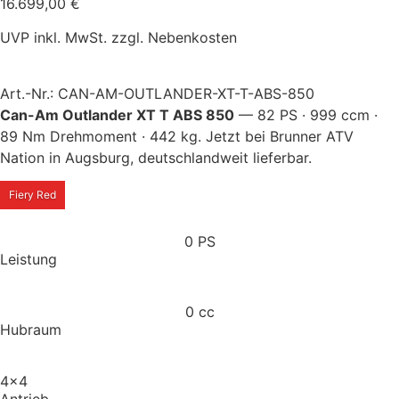
16.699,00
€
UVP inkl. MwSt. zzgl. Nebenkosten
Art.-Nr.: CAN-AM-OUTLANDER-XT-T-ABS-850
Can-Am Outlander XT T ABS 850
— 82 PS · 999 ccm ·
89 Nm Drehmoment · 442 kg. Jetzt bei Brunner ATV
Nation in Augsburg, deutschlandweit lieferbar.
Fiery Red
0
 PS
Leistung
0
 cc
Hubraum
4x4
Antrieb