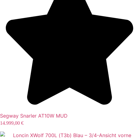
Segway Snarler AT10W MUD
14.999,00
€