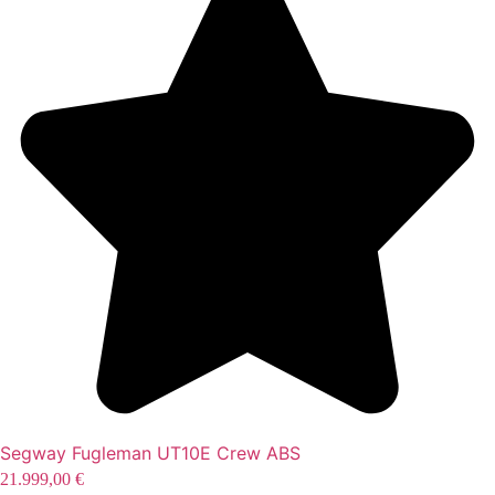
Segway Fugleman UT10E Crew ABS
21.999,00
€