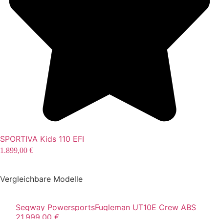
SPORTIVA Kids 110 EFI
1.899,00
€
Vergleichbare Modelle
Segway Powersports
Fugleman UT10E Crew ABS
21.999,00
€