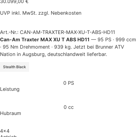
30.099,00
€
UVP inkl. MwSt. zzgl. Nebenkosten
Art.-Nr.: CAN-AM-TRAXTER-MAX-XU-T-ABS-HD11
Can-Am Traxter MAX XU T ABS HD11
— 95 PS · 999 ccm
· 95 Nm Drehmoment · 939 kg. Jetzt bei Brunner ATV
Nation in Augsburg, deutschlandweit lieferbar.
Stealth Black
0
 PS
Leistung
0
 cc
Hubraum
4x4
Antrieb