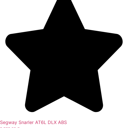
Segway Snarler AT6L DLX ABS