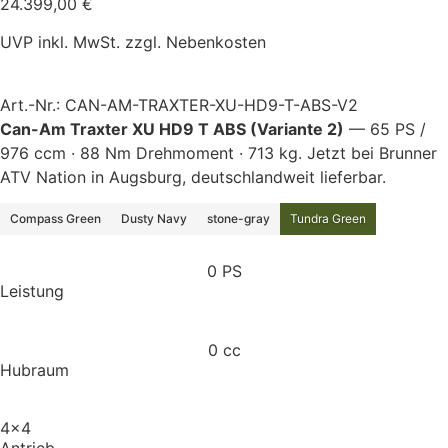
24.399,00
€
UVP inkl. MwSt. zzgl. Nebenkosten
Art.-Nr.: CAN-AM-TRAXTER-XU-HD9-T-ABS-V2
Can-Am Traxter XU HD9 T ABS (Variante 2)
— 65 PS /
976 ccm · 88 Nm Drehmoment · 713 kg. Jetzt bei Brunner
ATV Nation in Augsburg, deutschlandweit lieferbar.
Compass Green
Dusty Navy
stone-gray
Tundra Green
0
 PS
Leistung
0
 cc
Hubraum
4x4
Antrieb