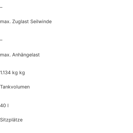
–
max. Zuglast Seilwinde
–
max. Anhängelast
1.134 kg kg
Tankvolumen
40 l
Sitzplätze