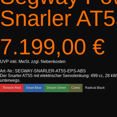
Snarler AT
7.199,00
€
UVP inkl. MwSt. zzgl. Nebenkosten
Art.-Nr.: SEGWAY-SNARLER-AT5S-EPS-ABS
Der Snarler AT5S mit elektrischer Servolenkung: 499 cc, 28 k
unterwegs.
Tension Red
Smart Blue
Dream Green
Camo
Radical Black