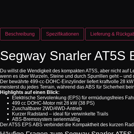
Beschreibung
Spezifikationen
Lieferung & Rückga
Segway Snarler AT5S E
Du willst die Wendigkeit des kompakten AT5S, aber nicht auf L
wenn es über Wurzeln, Steine und durch Spurrillen geht – und 
Der bewährte 499-cc-DOHC-Einzylinder liefert kraftvolle 28 kW
meisterst du jedes Terrain, während das ABS für Sicherheit bei
Highlights auf einen Blick:
Elektrische Servolenkung (EPS) für ermüdungsfreies Fah
499 cc DOHC-Motor mit 28 kW (38 PS)
Zuschaltbarer 2WD/4WD-Antrieb
Kurzer Radstand – ideal für verwinkelte Trails
ABS-Bremssystem serienmäßig
Der AT5S EPS ABS verbindet die Kompaktheit des kurzen Radst
Häufige Fragen zum Segway Snarler AT5S