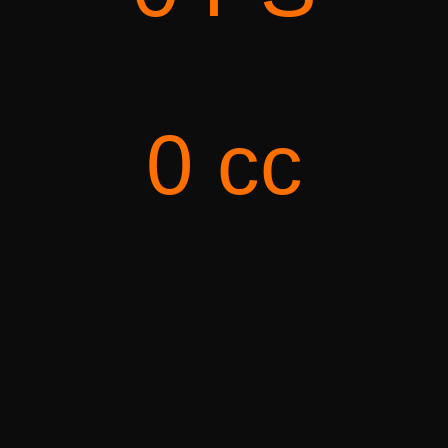
0
 cc