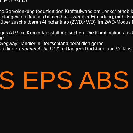
he Servolenkung reduziert den Kraftaufwand am Lenker erhebli
mfortgewinn deutlich bemerkbar – weniger Ermüdung, mehr Kon
über zuschaltbaren Allradantrieb (2WD/4WD). Im 2WD-Modus fäh
iges ATV mit Komfortausstattung suchen. Die Kombination aus 
er.
Segway Händler in Deutschland berät dich gerne.
u dir den
Snarler AT5L DLX
mit langem Radstand und Vollausst
5S EPS ABS