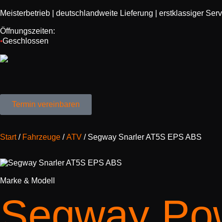
Meisterbetrieb | deutschlandweite Lieferung | erstklassiger Ser
Öffnungszeiten:
Geschlossen
●
Termin vereinbaren
Start
/
Fahrzeuge
/
ATV
/ Segway Snarler AT5S EPS ABS
Marke & Modell
Segway Pow