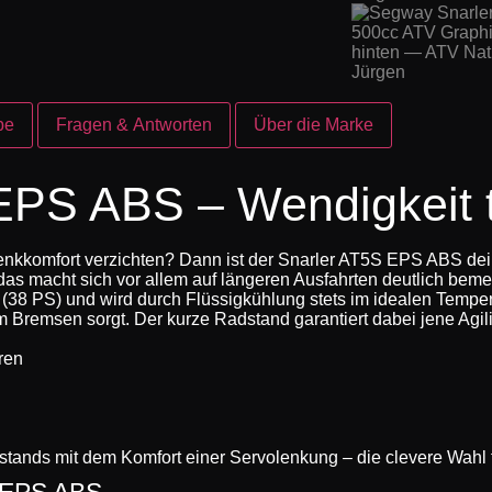
be
Fragen & Antworten
Über die Marke
PS ABS – Wendigkeit tr
enkkomfort verzichten? Dann ist der Snarler AT5S EPS ABS dein
das macht sich vor allem auf längeren Ausfahrten deutlich beme
 (38 PS) und wird durch Flüssigkühlung stets im idealen Temper
m Bremsen sorgt. Der kurze Radstand garantiert dabei jene Agil
ren
ands mit dem Komfort einer Servolenkung – die clevere Wahl f
 EPS ABS