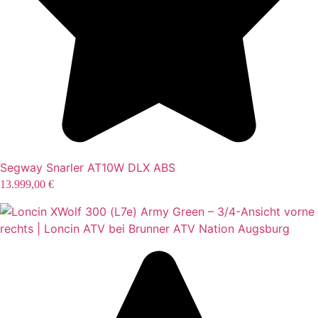
Segway Snarler AT10W DLX ABS
13.999,00
€