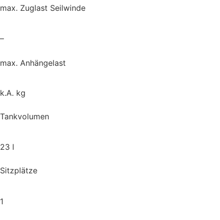
max. Zuglast Seilwinde
–
max. Anhängelast
k.A. kg
Tankvolumen
23 l
Sitzplätze
1