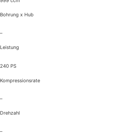
999 ccm
Bohrung x Hub
–
Leistung
240 PS
Kompressionsrate
–
Drehzahl
–