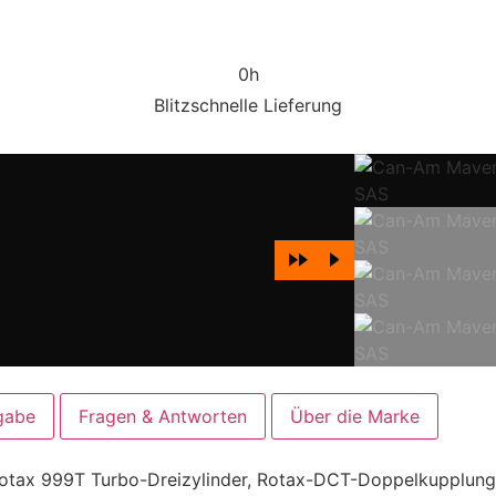
0
h
Blitzschnelle Lieferung
gabe
Fragen & Antworten
Über die Marke
otax 999T Turbo-Dreizylinder, Rotax-DCT-Doppelkupplung,