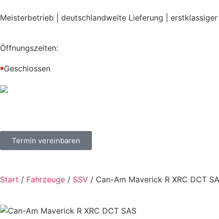
Meisterbetrieb | deutschlandweite Lieferung | erstklassiger
Öffnungszeiten:
Geschlossen
●
Termin vereinbaren
Start
/
Fahrzeuge
/
SSV
/ Can-Am Maverick R XRC DCT S