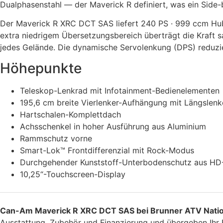
Dualphasenstahl — der Maverick R definiert, was ein Side-
Der Maverick R XRC DCT SAS liefert 240 PS · 999 ccm Hu
extra niedrigem Übersetzungsbereich überträgt die Kraft 
jedes Gelände. Die dynamische Servolenkung (DPS) reduzier
Höhepunkte
Teleskop-Lenkrad mit Infotainment-Bedienelementen
195,6 cm breite Vierlenker-Aufhängung mit Längslen
Hartschalen-Komplettdach
Achsschenkel in hoher Ausführung aus Aluminium
Rammschutz vorne
Smart-Lok™ Frontdifferenzial mit Rock-Modus
Durchgehender Kunststoff-Unterbodenschutz aus 
10,25“-Touchscreen-Display
Can-Am Maverick R XRC DCT SAS bei Brunner ATV Nati
Ausstattung, Zubehör und Finanzierung und übergeben Ihr F