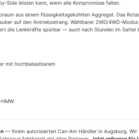
by-Side leisten kann, wenn alle Kompromisse fallen.
braum aus einem flüssigkeitsgekühlten Aggregat. Das Ro
sauber auf den Antriebsstrang. Wählbarer 2WD/4WD-Modus m
t die Lenkkräfte spürbar — auch nach Stunden im Sattel bl
ker mit hochbelastbarem
HD-HMW
on
— Ihrem autorisierten Can-Am Händler in Augsburg. Wir l
ahrzeug fahrbereit mit allen Papieren.
Jetzt anfragen für 