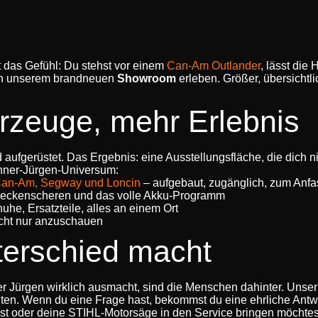
t das Gefühl: Du stehst vor einem
Can-Am Outlander
, lässt die
l in unserem brandneuen
Showroom
erleben. Größer, übersichtl
rzeuge, mehr Erlebnis
ufgerüstet. Das Ergebnis: eine Ausstellungsfläche, die dich nic
unner-Jürgen-Universum:
an-Am, Segway und Loncin
– aufgebaut, zugänglich, zum Anf
Heckenscheren und das volle Akku-Programm
he, Ersatzteile, alles an einem Ort
cht nur anzuschauen
terschied macht
 Jürgen wirklich ausmacht, sind die Menschen dahinter. Unser
nten. Wenn du eine Frage hast, bekommst du eine ehrliche Antw
st oder deine STIHL-Motorsäge in den Service bringen möchtest