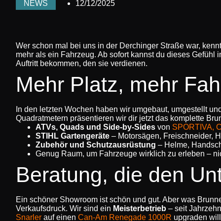
NEWS
12/12/2025
Wer schon mal bei uns in der Derchinger Straße war, kenn
mehr als ein Fahrzeug. Ab sofort kannst du dieses Gefüh
Auftritt bekommen, den sie verdienen.
Mehr Platz, mehr Fah
In den letzten Wochen haben wir umgebaut, umgestellt und a
Quadratmetern präsentieren wir dir jetzt das komplette Br
ATVs, Quads und Side-by-Sides
von
SPORTIVA, C
STIHL Gartengeräte
– Motorsägen, Freischneider, 
Zubehör und Schutzausrüstung
– Helme, Handschu
Genug Raum, um Fahrzeuge wirklich zu erleben – ni
Beratung, die den Un
Ein schöner Showroom ist schön und gut. Aber was Brunner
Verkaufsdruck. Wir sind ein
Meisterbetrieb
– seit Jahrzeh
Snarler
auf einen
Can-Am Renegade 1000R
upgraden will